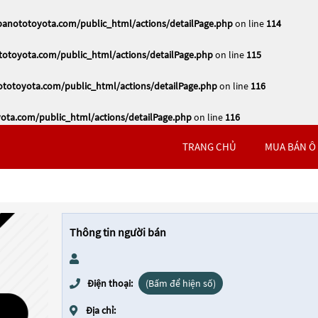
nototoyota.com/public_html/actions/detailPage.php
on line
114
toyota.com/public_html/actions/detailPage.php
on line
115
otoyota.com/public_html/actions/detailPage.php
on line
116
ta.com/public_html/actions/detailPage.php
on line
116
TRANG CHỦ
MUA BÁN Ô
Thông tin người bán
Điện thoại:
(Bấm để hiện số)
Địa chỉ: