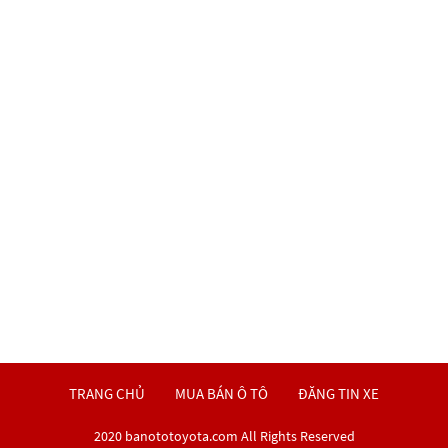
TRANG CHỦ
MUA BÁN Ô TÔ
ĐĂNG TIN XE
2020 banototoyota.com All Rights Reserved