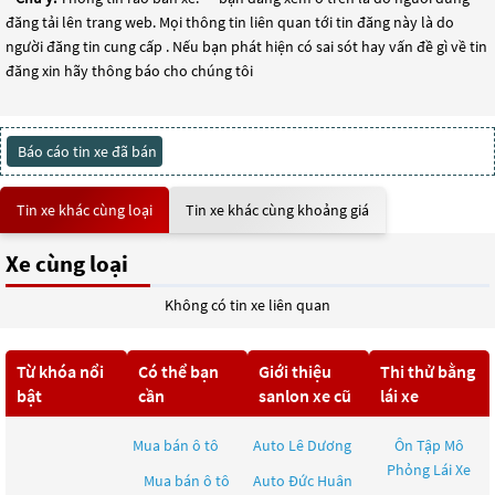
đăng tải lên trang web. Mọi thông tin liên quan tới tin đăng này là do
người đăng tin cung cấp . Nếu bạn phát hiện có sai sót hay vấn đề gì về tin
đăng xin hãy thông báo cho chúng tôi
Báo cáo tin xe đã bán
Tin xe khác cùng loại
Tin xe khác cùng khoảng giá
Xe cùng loại
Không có tin xe liên quan
Từ khóa nổi
Có thể bạn
Giới thiệu
Thi thử bằng
bật
cần
sanlon xe cũ
lái xe
Mua bán ô tô
Auto Lê Dương
Ôn Tập Mô
Phỏng Lái Xe
Mua bán ô tô
Auto Đức Huân