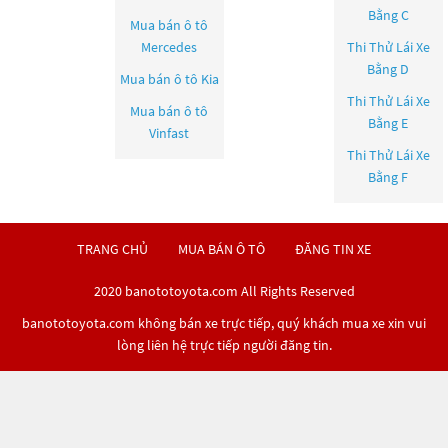
Bằng C
Mua bán ô tô
Mercedes
Thi Thử Lái Xe
Bằng D
Mua bán ô tô
Kia
Thi Thử Lái Xe
Mua bán ô tô
Bằng E
Vinfast
Thi Thử Lái Xe
Bằng F
TRANG CHỦ
MUA BÁN Ô TÔ
ĐĂNG TIN XE
2020 banototoyota.com All Rights Reserved
banototoyota.com không bán xe trực tiếp, quý khách mua xe xin vui
lòng liên hệ trực tiếp người đăng tin.