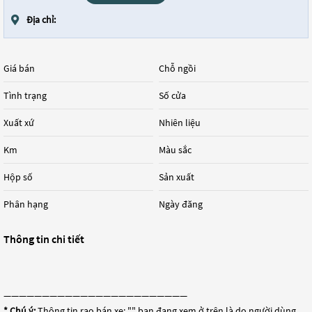
Địa chỉ:
Giá bán
Chỗ ngồi
Tình trạng
Số cửa
Xuất xứ
Nhiên liệu
Km
Màu sắc
Hộp số
Sản xuất
Phân hạng
Ngày đăng
Thông tin chi tiết
————————————————————————
* Chú ý:
Thông tin rao bán xe: "
" bạn đang xem ở trên là do người dùng