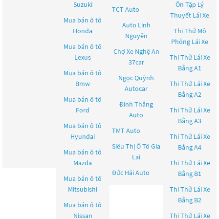
Suzuki
Ôn Tập Lý
TCT Auto
Thuyết Lái Xe
Mua bán ô tô
Auto Linh
Honda
Thi Thử Mô
Nguyên
Phỏng Lái Xe
Mua bán ô tô
Chợ Xe Nghệ An
Lexus
Thi Thử Lái Xe
37car
Bằng A1
Mua bán ô tô
Ngọc Quỳnh
Bmw
Thi Thử Lái Xe
Autocar
Bằng A2
Mua bán ô tô
Đinh Thắng
Ford
Thi Thử Lái Xe
Auto
Bằng A3
Mua bán ô tô
TMT Auto
Hyundai
Thi Thử Lái Xe
Siêu Thị Ô Tô Gia
Bằng A4
Mua bán ô tô
Lai
Mazda
Thi Thử Lái Xe
Đức Hải Auto
Bằng B1
Mua bán ô tô
Mitsubishi
Thi Thử Lái Xe
Bằng B2
Mua bán ô tô
Nissan
Thi Thử Lái Xe