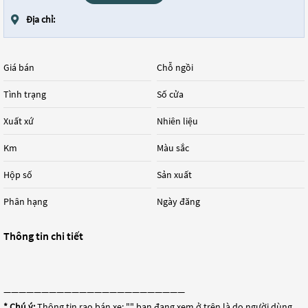
Địa chỉ:
Giá bán
Chỗ ngồi
Tình trạng
Số cửa
Xuất xứ
Nhiên liệu
Km
Màu sắc
Hộp số
Sản xuất
Phân hạng
Ngày đăng
Thông tin chi tiết
————————————————————————
* Chú ý:
Thông tin rao bán xe: "
" bạn đang xem ở trên là do người dùng