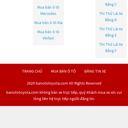
Bằng C
Mua bán ô tô
Mercedes
Thi Thử Lái Xe
Bằng D
Mua bán ô tô
Kia
Thi Thử Lái Xe
Mua bán ô tô
Bằng E
Vinfast
Thi Thử Lái Xe
Bằng F
TRANG CHỦ
MUA BÁN Ô TÔ
ĐĂNG TIN XE
2020 banototoyota.com All Rights Reserved
banototoyota.com không bán xe trực tiếp, quý khách mua xe xin vui
lòng liên hệ trực tiếp người đăng tin.