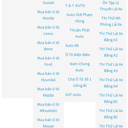
Suzuki
Ôn Tập Lý
T & T AUTO
Thuyết Lái Xe
Mua bán ô tô
Auto 318 Phạm
Honda
Thi Thử Mô
Hùng
Phỏng Lái Xe
Mua bán ô tô
Thuận Phát
Lexus
Thi Thử Lái Xe
Auto
Bằng A1
Mua bán ô tô
Auto 99
Bmw
Thi Thử Lái Xe
Ô Tô Điện Biên
Bằng A2
Mua bán ô tô
Nam Chung
Ford
Thi Thử Lái Xe
Auto
Bằng A3
Mua bán ô tô
Chợ Ô Tô Số 1
Hyundai
Thi Thử Lái Xe
Uông Bí
Bằng A4
Mua bán ô tô
K3T Auto
Mazda
Thi Thử Lái Xe
Bằng B1
Mua bán ô tô
Mitsubishi
Thi Thử Lái Xe
Bằng B2
Mua bán ô tô
Nissan
Thi Thử Lái Xe