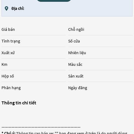
Địa chỉ:
Giá bán
Chỗ ngồi
Tình trạng
Số cửa
Xuất xứ
Nhiên liệu
Km
Màu sắc
Hộp số
Sản xuất
Phân hạng
Ngày đăng
Thông tin chi tiết
————————————————————————
* Chú ý:
Thông tin rao bán xe: "
" bạn đang xem ở trên là do người dùng