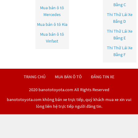
Bằng C
Mua bán ô tô
Mercedes
Thi Thử Lái Xe
Bằng D
Mua bán ô tô
Kia
Thi Thử Lái Xe
Mua bán ô tô
Bằng E
Vinfast
Thi Thử Lái Xe
Bằng F
TRANG CHỦ
MUA BÁN Ô TÔ
ĐĂNG TIN XE
2020 banototoyota.com All Rights Reserved
banototoyota.com không bán xe trực tiếp, quý khách mua xe xin vui
lòng liên hệ trực tiếp người đăng tin.