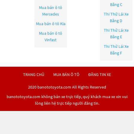
Bằng C
Mua bán ô tô
Mercedes
Thi Thử Lái Xe
Bằng D
Mua bán ô tô
Kia
Thi Thử Lái Xe
Mua bán ô tô
Bằng E
Vinfast
Thi Thử Lái Xe
Bằng F
TRANG CHỦ
MUA BÁN Ô TÔ
ĐĂNG TIN XE
2020 banototoyota.com All Rights Reserved
banototoyota.com không bán xe trực tiếp, quý khách mua xe xin vui
lòng liên hệ trực tiếp người đăng tin.