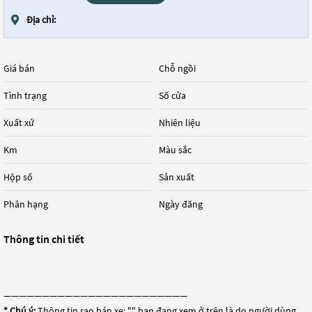
Địa chỉ:
Giá bán
Chỗ ngồi
Tình trạng
Số cửa
Xuất xứ
Nhiên liệu
Km
Màu sắc
Hộp số
Sản xuất
Phân hạng
Ngày đăng
Thông tin chi tiết
————————————————————————
* Chú ý:
Thông tin rao bán xe: "
" bạn đang xem ở trên là do người dùng