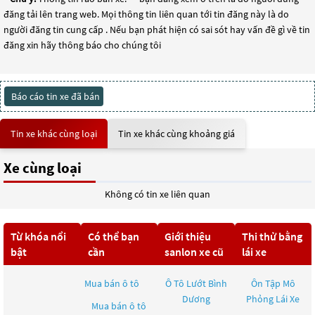
đăng tải lên trang web. Mọi thông tin liên quan tới tin đăng này là do
người đăng tin cung cấp . Nếu bạn phát hiện có sai sót hay vấn đề gì về tin
đăng xin hãy thông báo cho chúng tôi
Báo cáo tin xe đã bán
Tin xe khác cùng loại
Tin xe khác cùng khoảng giá
Xe cùng loại
Không có tin xe liên quan
Từ khóa nổi
Có thể bạn
Giới thiệu
Thi thử bằng
bật
cần
sanlon xe cũ
lái xe
Mua bán ô tô
Ô Tô Lướt Bình
Ôn Tập Mô
Dương
Phỏng Lái Xe
Mua bán ô tô