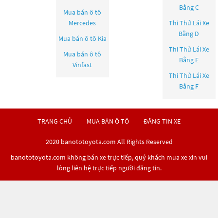
Bằng C
Mua bán ô tô
Mercedes
Thi Thử Lái Xe
Bằng D
Mua bán ô tô
Kia
Thi Thử Lái Xe
Mua bán ô tô
Bằng E
Vinfast
Thi Thử Lái Xe
Bằng F
TRANG CHỦ
MUA BÁN Ô TÔ
ĐĂNG TIN XE
2020 banototoyota.com All Rights Reserved
banototoyota.com không bán xe trực tiếp, quý khách mua xe xin vui
lòng liên hệ trực tiếp người đăng tin.