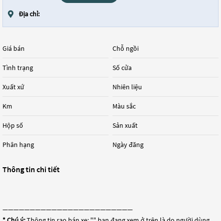
Địa chỉ:
Giá bán
Chỗ ngồi
Tình trạng
Số cửa
Xuất xứ
Nhiên liệu
Km
Màu sắc
Hộp số
Sản xuất
Phân hạng
Ngày đăng
Thông tin chi tiết
————————————————————————
* Chú ý:
Thông tin rao bán xe: "
" bạn đang xem ở trên là do người dùng