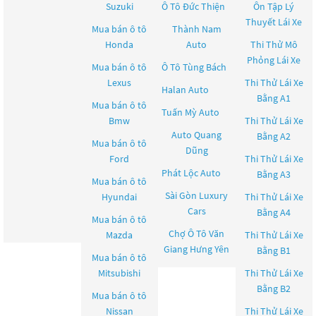
Suzuki
Ô Tô Đức Thiện
Ôn Tập Lý
Thuyết Lái Xe
Mua bán ô tô
Thành Nam
Honda
Auto
Thi Thử Mô
Phỏng Lái Xe
Mua bán ô tô
Ô Tô Tùng Bách
Lexus
Thi Thử Lái Xe
Halan Auto
Bằng A1
Mua bán ô tô
Tuấn Mỳ Auto
Bmw
Thi Thử Lái Xe
Auto Quang
Bằng A2
Mua bán ô tô
Dũng
Ford
Thi Thử Lái Xe
Phát Lộc Auto
Bằng A3
Mua bán ô tô
Sài Gòn Luxury
Hyundai
Thi Thử Lái Xe
Cars
Bằng A4
Mua bán ô tô
Chợ Ô Tô Văn
Mazda
Thi Thử Lái Xe
Giang Hưng Yên
Bằng B1
Mua bán ô tô
Mitsubishi
Thi Thử Lái Xe
Bằng B2
Mua bán ô tô
Nissan
Thi Thử Lái Xe