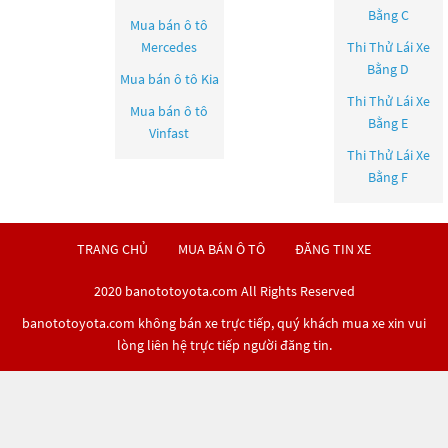
Bằng C
Mua bán ô tô
Mercedes
Thi Thử Lái Xe
Bằng D
Mua bán ô tô
Kia
Thi Thử Lái Xe
Mua bán ô tô
Bằng E
Vinfast
Thi Thử Lái Xe
Bằng F
TRANG CHỦ
MUA BÁN Ô TÔ
ĐĂNG TIN XE
2020 banototoyota.com All Rights Reserved
banototoyota.com không bán xe trực tiếp, quý khách mua xe xin vui
lòng liên hệ trực tiếp người đăng tin.