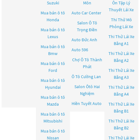
Suzuki
Môn
Ôn Tập Lý
Thuyết Lái Xe
Mua bán ô tô
Auto Car Center
Honda
Thi Thử Mô
Salon Ô Tô
Phỏng Lái Xe
Mua bán ô tô
Trọng Điền
Lexus
Thi Thử Lái Xe
Auto Đức Anh
Bằng A1
Mua bán ô tô
Auto 596
Bmw
Thi Thử Lái Xe
Chợ Ô Tô Thành
Bằng A2
Mua bán ô tô
Phát
Ford
Thi Thử Lái Xe
Ô Tô Cường Lan
Bằng A3
Mua bán ô tô
Salon Ôtô Hai
Hyundai
Thi Thử Lái Xe
Nghiệm
Bằng A4
Mua bán ô tô
Hiền Tuyết Auto
Mazda
Thi Thử Lái Xe
Bằng B1
Mua bán ô tô
Mitsubishi
Thi Thử Lái Xe
Bằng B2
Mua bán ô tô
Nissan
Thi Thử Lái Xe