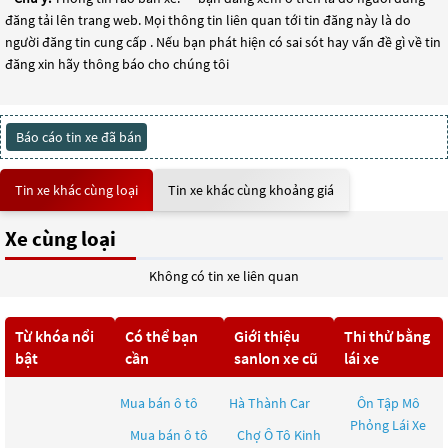
đăng tải lên trang web. Mọi thông tin liên quan tới tin đăng này là do
người đăng tin cung cấp . Nếu bạn phát hiện có sai sót hay vấn đề gì về tin
đăng xin hãy thông báo cho chúng tôi
Báo cáo tin xe đã bán
Tin xe khác cùng loại
Tin xe khác cùng khoảng giá
Xe cùng loại
Không có tin xe liên quan
Từ khóa nổi
Có thể bạn
Giới thiệu
Thi thử bằng
bật
cần
sanlon xe cũ
lái xe
Mua bán ô tô
Hà Thành Car
Ôn Tập Mô
Phỏng Lái Xe
Mua bán ô tô
Chợ Ô Tô Kinh