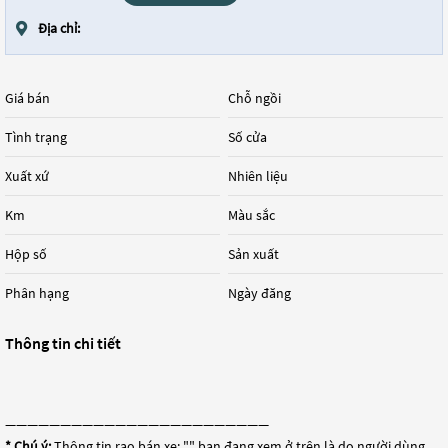
Địa chỉ:
Giá bán
Chỗ ngồi
Tình trạng
Số cửa
Xuất xứ
Nhiên liệu
Km
Màu sắc
Hộp số
Sản xuất
Phân hạng
Ngày đăng
Thông tin chi tiết
————————————————————————
* Chú ý:
Thông tin rao bán xe: "
" bạn đang xem ở trên là do người dùng