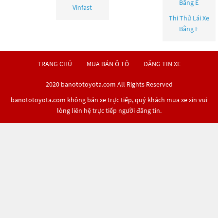
Bằng E
Vinfast
Thi Thử Lái Xe
Bằng F
TRANG CHỦ
MUA BÁN Ô TÔ
ĐĂNG TIN XE
2020 banototoyota.com All Rights Reserved
banototoyota.com không bán xe trực tiếp, quý khách mua xe xin vui
lòng liên hệ trực tiếp người đăng tin.