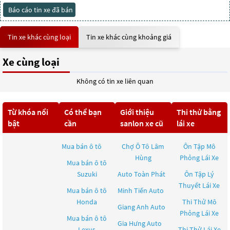
Báo cáo tin xe đã bán
Tin xe khác cùng loại
Tin xe khác cùng khoảng giá
Xe cùng loại
Không có tin xe liên quan
Từ khóa nổi
Có thể bạn
Giới thiệu
Thi thử bằng
bật
cần
sanlon xe cũ
lái xe
Mua bán ô tô
Chợ Ô Tô Lâm
Ôn Tập Mô
Hùng
Phỏng Lái Xe
Mua bán ô tô
Suzuki
Auto Toàn Phát
Ôn Tập Lý
Thuyết Lái Xe
Mua bán ô tô
Minh Tiến Auto
Honda
Thi Thử Mô
Giang Anh Auto
Phỏng Lái Xe
Mua bán ô tô
Gia Hưng Auto
Lexus
Thi Thử Lái Xe