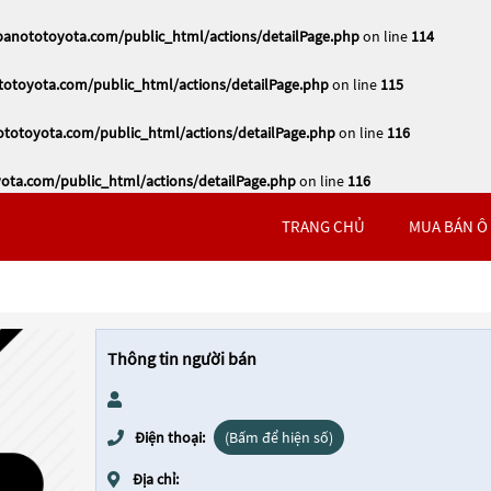
nototoyota.com/public_html/actions/detailPage.php
on line
114
toyota.com/public_html/actions/detailPage.php
on line
115
otoyota.com/public_html/actions/detailPage.php
on line
116
ta.com/public_html/actions/detailPage.php
on line
116
TRANG CHỦ
MUA BÁN Ô
Thông tin người bán
Điện thoại:
(Bấm để hiện số)
Địa chỉ: