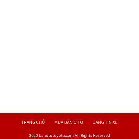
TRANG CHỦ
MUA BÁN Ô TÔ
ĐĂNG TIN XE
2020 banototoyota.com All Rights Reserved