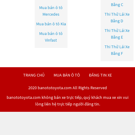
Bằng C
Mua bán ô tô
Mercedes
Thi Thử Lái Xe
Bằng D
Mua bán ô tô
Kia
Thi Thử Lái Xe
Mua bán ô tô
Bằng E
Vinfast
Thi Thử Lái Xe
Bằng F
TRANG CHỦ
MUA BÁN Ô TÔ
ĐĂNG TIN XE
2020 banototoyota.com All Rights Reserved
banototoyota.com không bán xe trực tiếp, quý khách mua xe xin vui
lòng liên hệ trực tiếp người đăng tin.