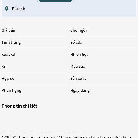
Địa chỉ:
Giá bán
Chỗ ngồi
Tình trạng
Số cửa
Xuất xứ
Nhiên liệu
Km
Màu sắc
Hộp số
Sản xuất
Phân hạng
Ngày đăng
Thông tin chi tiết
————————————————————————
* Chú ý:
Thông tin rao bán xe: "
" bạn đang xem ở trên là do người dùng