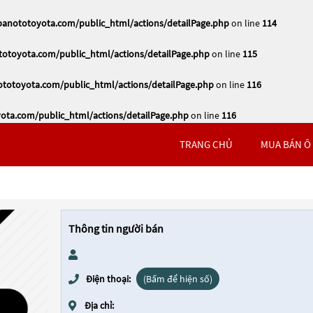
nototoyota.com/public_html/actions/detailPage.php
on line
114
toyota.com/public_html/actions/detailPage.php
on line
115
otoyota.com/public_html/actions/detailPage.php
on line
116
ta.com/public_html/actions/detailPage.php
on line
116
TRANG CHỦ
MUA BÁN Ô
Thông tin người bán
Điện thoại:
(Bấm để hiện số)
Địa chỉ: