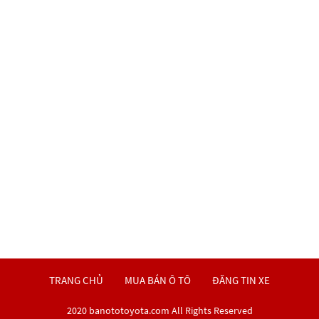
TRANG CHỦ
MUA BÁN Ô TÔ
ĐĂNG TIN XE
2020 banototoyota.com All Rights Reserved