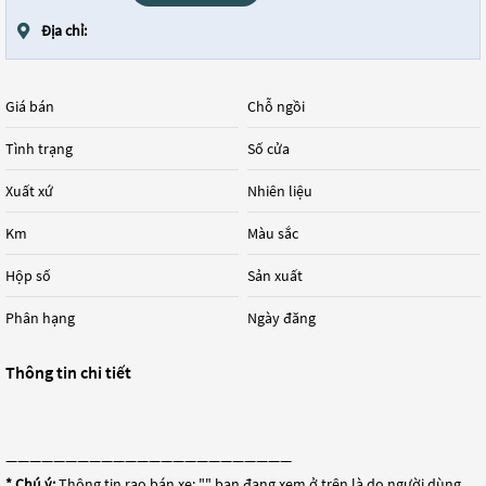
Địa chỉ:
Giá bán
Chỗ ngồi
Tình trạng
Số cửa
Xuất xứ
Nhiên liệu
Km
Màu sắc
Hộp số
Sản xuất
Phân hạng
Ngày đăng
Thông tin chi tiết
————————————————————————
* Chú ý:
Thông tin rao bán xe: "
" bạn đang xem ở trên là do người dùng