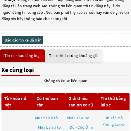
đăng tải lên trang web. Mọi thông tin liên quan tới tin đăng này là do
người đăng tin cung cấp . Nếu bạn phát hiện có sai sót hay vấn đề gì về tin
đăng xin hãy thông báo cho chúng tôi
Báo cáo tin xe đã bán
Tin xe khác cùng loại
Tin xe khác cùng khoảng giá
Xe cùng loại
Không có tin xe liên quan
Từ khóa nổi
Có thể bạn
Giới thiệu
Thi thử bằng
bật
cần
sanlon xe cũ
lái xe
Mua bán ô tô
Viet Car Auto
Ôn Tập Mô
Phỏng Lái Xe
Mua bán ô tô
Đỏ - Chợ Ô Tô