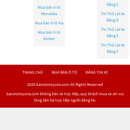
Bằng C
Mua bán ô tô
Mercedes
Thi Thử Lái Xe
Bằng D
Mua bán ô tô
Kia
Thi Thử Lái Xe
Mua bán ô tô
Bằng E
Vinfast
Thi Thử Lái Xe
Bằng F
TRANG CHỦ
MUA BÁN Ô TÔ
ĐĂNG TIN XE
2020 banototoyota.com All Rights Reserved
banototoyota.com không bán xe trực tiếp, quý khách mua xe xin vui
lòng liên hệ trực tiếp người đăng tin.