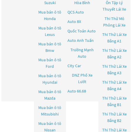
Suzuki
Hòa Bình
Ôn Tập Lý
Thuyết Lái Xe
Mua bán ô tô
QCS Auto
Honda
Thi Thử Mô
Auto 8X
Phỏng Lái Xe
Mua bán ô tô
Quốc Toản Auto
Lexus
Thi Thử Lái Xe
Auto Anh Tuấn
Bằng A1
Mua bán ô tô
Trường Mạnh
Bmw
Thi Thử Lái Xe
Auto
Bằng A2
Mua bán ô tô
City Car
Ford
Thi Thử Lái Xe
Bằng A3
DNZ Phố Xe
Mua bán ô tô
Lướt
Hyundai
Thi Thử Lái Xe
Bằng A4
Auto 66.68
Mua bán ô tô
Mazda
Thi Thử Lái Xe
Bằng B1
Mua bán ô tô
Mitsubishi
Thi Thử Lái Xe
Bằng B2
Mua bán ô tô
Nissan
Thi Thử Lái Xe