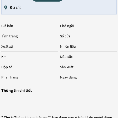
Địa chỉ:
Giá bán
Chỗ ngồi
Tình trạng
Số cửa
Xuất xứ
Nhiên liệu
Km
Màu sắc
Hộp số
Sản xuất
Phân hạng
Ngày đăng
Thông tin chi tiết
————————————————————————
* Chú ý:
Thông tin rao bán xe: "
" bạn đang xem ở trên là do người dùng