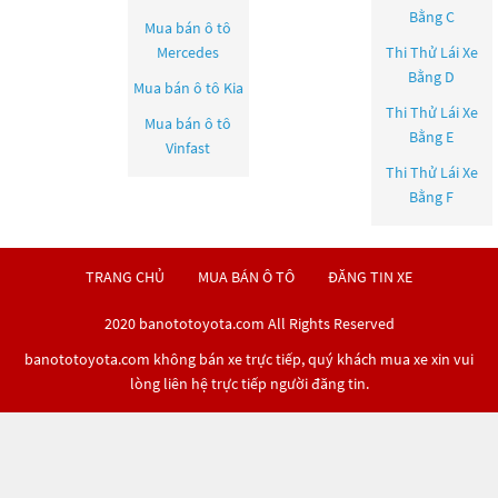
Bằng C
Mua bán ô tô
Mercedes
Thi Thử Lái Xe
Bằng D
Mua bán ô tô
Kia
Thi Thử Lái Xe
Mua bán ô tô
Bằng E
Vinfast
Thi Thử Lái Xe
Bằng F
TRANG CHỦ
MUA BÁN Ô TÔ
ĐĂNG TIN XE
2020 banototoyota.com All Rights Reserved
banototoyota.com không bán xe trực tiếp, quý khách mua xe xin vui
lòng liên hệ trực tiếp người đăng tin.