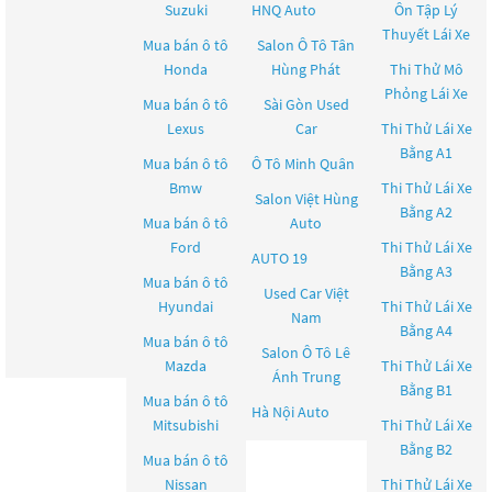
Suzuki
HNQ Auto
Ôn Tập Lý
Thuyết Lái Xe
Mua bán ô tô
Salon Ô Tô Tân
Honda
Hùng Phát
Thi Thử Mô
Phỏng Lái Xe
Mua bán ô tô
Sài Gòn Used
Lexus
Car
Thi Thử Lái Xe
Bằng A1
Mua bán ô tô
Ô Tô Minh Quân
Bmw
Thi Thử Lái Xe
Salon Việt Hùng
Bằng A2
Mua bán ô tô
Auto
Ford
Thi Thử Lái Xe
AUTO 19
Bằng A3
Mua bán ô tô
Used Car Việt
Hyundai
Thi Thử Lái Xe
Nam
Bằng A4
Mua bán ô tô
Salon Ô Tô Lê
Mazda
Thi Thử Lái Xe
Ánh Trung
Bằng B1
Mua bán ô tô
Hà Nội Auto
Mitsubishi
Thi Thử Lái Xe
Bằng B2
Mua bán ô tô
Nissan
Thi Thử Lái Xe