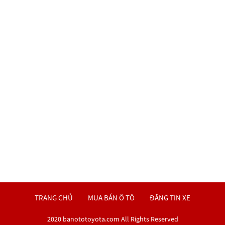
TRANG CHỦ
MUA BÁN Ô TÔ
ĐĂNG TIN XE
2020 banototoyota.com All Rights Reserved