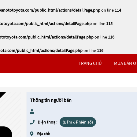
nototoyota.com/public_html/actions/detailPage.php
on line
114
toyota.com/public_html/actions/detailPage.php
on line
115
otoyota.com/public_html/actions/detailPage.php
on line
116
ta.com/public_html/actions/detailPage.php
on line
116
TRANG CHỦ
MUA BÁN Ô
Thông tin người bán
Điện thoại:
(Bấm để hiện số)
Địa chỉ: