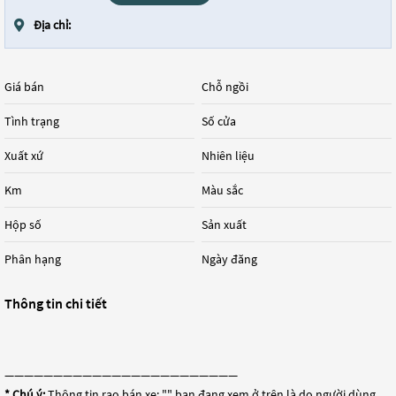
Địa chỉ:
Giá bán
Chỗ ngồi
Tình trạng
Số cửa
Xuất xứ
Nhiên liệu
Km
Màu sắc
Hộp số
Sản xuất
Phân hạng
Ngày đăng
Thông tin chi tiết
————————————————————————
* Chú ý:
Thông tin rao bán xe: "
" bạn đang xem ở trên là do người dùng