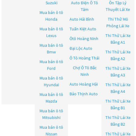
Suzuki
Auto Điện Ô Tô
Ôn Tập Lý
Tâm
Thuyết Lái Xe
Mua bán ô tô
Honda
Auto Hải Bình
Thi Thử Mô
Phỏng Lái Xe
Mua bán ô tô
Tuấn Kiệt Auto
Lexus
Thi Thử Lái Xe
Ôtô Hoàng Ninh
Bằng A1
Mua bán ô tô
Đại Lộc Auto
Bmw
Thi Thử Lái Xe
Ô Tô Hoàng Thái
Bằng A2
Mua bán ô tô
Chợ Ô Tô Bắc
Ford
Thi Thử Lái Xe
Ninh
Bằng A3
Mua bán ô tô
Auto Hoàng Hải
Hyundai
Thi Thử Lái Xe
Bằng A4
Bảo Thịnh Auto
Mua bán ô tô
Mazda
Thi Thử Lái Xe
Bằng B1
Mua bán ô tô
Mitsubishi
Thi Thử Lái Xe
Bằng B2
Mua bán ô tô
Nissan
Thi Thử Lái Xe