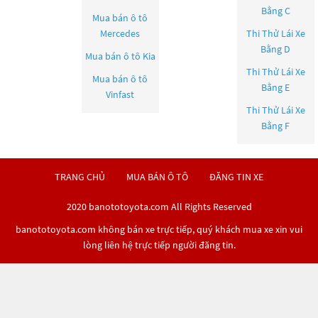
Bằng C
Mua bán ô tô
Mercedes
Thi Thử Lái Xe
Bằng D
Mua bán ô tô
Kia
Thi Thử Lái Xe
Mua bán ô tô
Bằng E
Vinfast
Thi Thử Lái Xe
Bằng F
TRANG CHỦ
MUA BÁN Ô TÔ
ĐĂNG TIN XE
2020 banototoyota.com All Rights Reserved
banototoyota.com không bán xe trực tiếp, quý khách mua xe xin vui
lòng liên hệ trực tiếp người đăng tin.