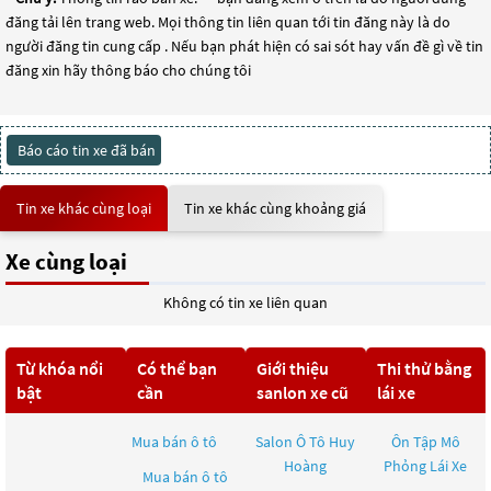
đăng tải lên trang web. Mọi thông tin liên quan tới tin đăng này là do
người đăng tin cung cấp . Nếu bạn phát hiện có sai sót hay vấn đề gì về tin
đăng xin hãy thông báo cho chúng tôi
Báo cáo tin xe đã bán
Tin xe khác cùng loại
Tin xe khác cùng khoảng giá
Xe cùng loại
Không có tin xe liên quan
Từ khóa nổi
Có thể bạn
Giới thiệu
Thi thử bằng
bật
cần
sanlon xe cũ
lái xe
Mua bán ô tô
Salon Ô Tô Huy
Ôn Tập Mô
Hoàng
Phỏng Lái Xe
Mua bán ô tô