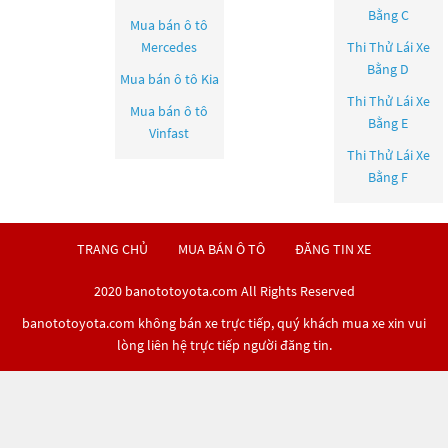
Bằng C
Mua bán ô tô
Mercedes
Thi Thử Lái Xe
Bằng D
Mua bán ô tô
Kia
Thi Thử Lái Xe
Mua bán ô tô
Bằng E
Vinfast
Thi Thử Lái Xe
Bằng F
TRANG CHỦ
MUA BÁN Ô TÔ
ĐĂNG TIN XE
2020 banototoyota.com All Rights Reserved
banototoyota.com không bán xe trực tiếp, quý khách mua xe xin vui
lòng liên hệ trực tiếp người đăng tin.