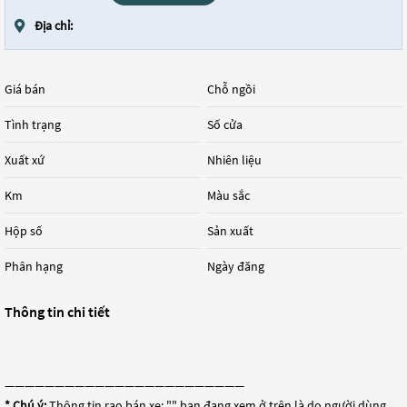
Địa chỉ:
Giá bán
Chỗ ngồi
Tình trạng
Số cửa
Xuất xứ
Nhiên liệu
Km
Màu sắc
Hộp số
Sản xuất
Phân hạng
Ngày đăng
Thông tin chi tiết
————————————————————————
* Chú ý:
Thông tin rao bán xe: "
" bạn đang xem ở trên là do người dùng