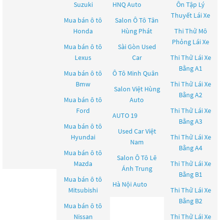
Suzuki
HNQ Auto
Ôn Tập Lý
Thuyết Lái Xe
Mua bán ô tô
Salon Ô Tô Tân
Honda
Hùng Phát
Thi Thử Mô
Phỏng Lái Xe
Mua bán ô tô
Sài Gòn Used
Lexus
Car
Thi Thử Lái Xe
Bằng A1
Mua bán ô tô
Ô Tô Minh Quân
Bmw
Thi Thử Lái Xe
Salon Việt Hùng
Bằng A2
Mua bán ô tô
Auto
Ford
Thi Thử Lái Xe
AUTO 19
Bằng A3
Mua bán ô tô
Used Car Việt
Hyundai
Thi Thử Lái Xe
Nam
Bằng A4
Mua bán ô tô
Salon Ô Tô Lê
Mazda
Thi Thử Lái Xe
Ánh Trung
Bằng B1
Mua bán ô tô
Hà Nội Auto
Mitsubishi
Thi Thử Lái Xe
Bằng B2
Mua bán ô tô
Nissan
Thi Thử Lái Xe