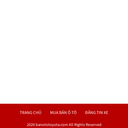
TRANG CHỦ
MUA BÁN Ô TÔ
ĐĂNG TIN XE
2020 banototoyota.com All Rights Reserved