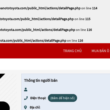
nototoyota.com/public_html/actions/detailPage.php
on line
114
toyota.com/public_html/actions/detailPage.php
on line
115
otoyota.com/public_html/actions/detailPage.php
on line
116
ta.com/public_html/actions/detailPage.php
on line
116
TRANG CHỦ
MUA BÁN Ô
Thông tin người bán
Điện thoại:
(Bấm để hiện số)
Địa chỉ: