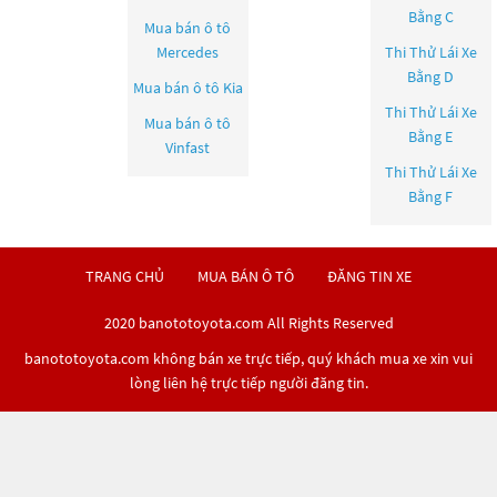
Bằng C
Mua bán ô tô
Mercedes
Thi Thử Lái Xe
Bằng D
Mua bán ô tô
Kia
Thi Thử Lái Xe
Mua bán ô tô
Bằng E
Vinfast
Thi Thử Lái Xe
Bằng F
TRANG CHỦ
MUA BÁN Ô TÔ
ĐĂNG TIN XE
2020 banototoyota.com All Rights Reserved
banototoyota.com không bán xe trực tiếp, quý khách mua xe xin vui
lòng liên hệ trực tiếp người đăng tin.