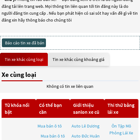
đăng tải lên trang web. Mọi thông tin liên quan tới tin đăng này là do
người đăng tin cung cấp . Nếu bạn phát hiện có sai sót hay vấn đề gì về tin
đăng xin hãy thông báo cho chúng tôi
Báo cáo tin xe đã bán
Tin xe khác cùng loại
Tin xe khác cùng khoảng giá
Xe cùng loại
Không có tin xe liên quan
Từ khóa nổi
Có thể bạn
Giới thiệu
Thi thử bằng
bật
cần
sanlon xe cũ
lái xe
Mua bán ô tô
Auto Lê Dương
Ôn Tập Mô
Phỏng Lái Xe
Mua bán ô tô
Auto Đức Huân