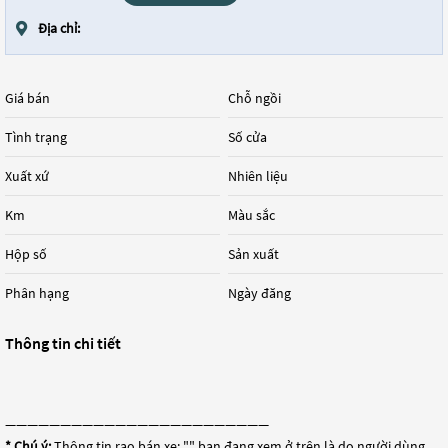
Địa chỉ:
Giá bán
Chỗ ngồi
Tình trạng
Số cửa
Xuất xứ
Nhiên liệu
Km
Màu sắc
Hộp số
Sản xuất
Phân hạng
Ngày đăng
Thông tin chi tiết
————————————————————————
* Chú ý:
Thông tin rao bán xe: "
" bạn đang xem ở trên là do người dùng