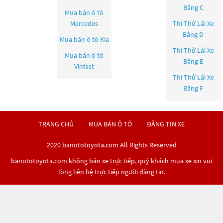
Bằng C
Mua bán ô tô
Mercedes
Thi Thử Lái Xe
Bằng D
Mua bán ô tô
Kia
Thi Thử Lái Xe
Mua bán ô tô
Bằng E
Vinfast
Thi Thử Lái Xe
Bằng F
TRANG CHỦ
MUA BÁN Ô TÔ
ĐĂNG TIN XE
2020 banototoyota.com All Rights Reserved
banototoyota.com không bán xe trực tiếp, quý khách mua xe xin vui
lòng liên hệ trực tiếp người đăng tin.