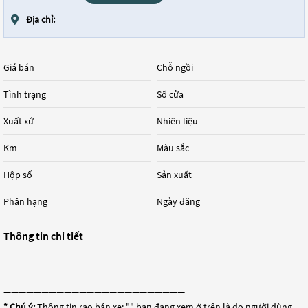
Địa chỉ:
Giá bán
Chỗ ngồi
Tình trạng
Số cửa
Xuất xứ
Nhiên liệu
Km
Màu sắc
Hộp số
Sản xuất
Phân hạng
Ngày đăng
Thông tin chi tiết
————————————————————————
* Chú ý:
Thông tin rao bán xe: "
" bạn đang xem ở trên là do người dùng