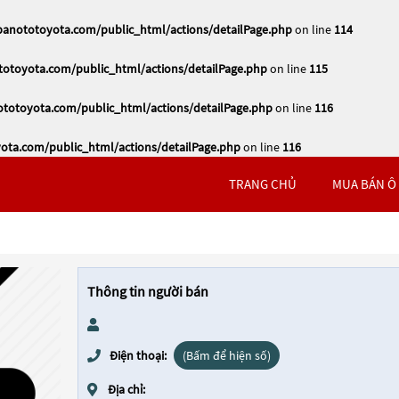
nototoyota.com/public_html/actions/detailPage.php
on line
114
toyota.com/public_html/actions/detailPage.php
on line
115
otoyota.com/public_html/actions/detailPage.php
on line
116
ta.com/public_html/actions/detailPage.php
on line
116
TRANG CHỦ
MUA BÁN Ô
Thông tin người bán
Điện thoại:
(Bấm để hiện số)
Địa chỉ: