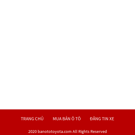
TRANG CHỦ
MUA BÁN Ô TÔ
ĐĂNG TIN XE
2020 banototoyota.com All Rights Reserved