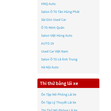
HNQ Auto
Salon Ô Tô Tân Hùng Phát
Sài Gòn Used Car
Ô Tô Minh Quân
Salon Việt Hùng Auto
AUTO 19
Used Car Việt Nam
Salon Ô Tô Lê Ánh Trung
Hà Nội Auto
Thi thử bằng lái xe
Ôn Tập Mô Phỏng Lái Xe
Ôn Tập Lý Thuyết Lái Xe
Thi Thử Mô Phỏng Lái Xe