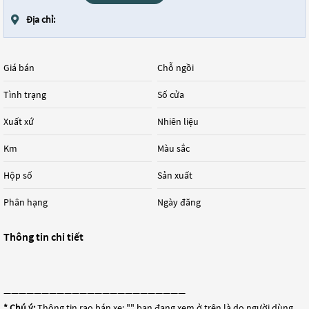
Địa chỉ:
Giá bán
Chỗ ngồi
Tình trạng
Số cửa
Xuất xứ
Nhiên liệu
Km
Màu sắc
Hộp số
Sản xuất
Phân hạng
Ngày đăng
Thông tin chi tiết
————————————————————————
* Chú ý:
Thông tin rao bán xe: "
" bạn đang xem ở trên là do người dùng