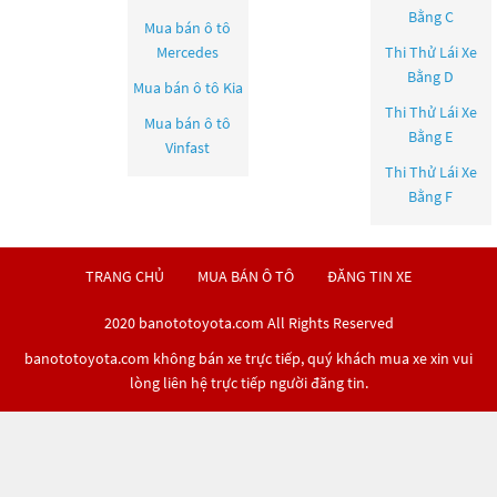
Bằng C
Mua bán ô tô
Mercedes
Thi Thử Lái Xe
Bằng D
Mua bán ô tô
Kia
Thi Thử Lái Xe
Mua bán ô tô
Bằng E
Vinfast
Thi Thử Lái Xe
Bằng F
TRANG CHỦ
MUA BÁN Ô TÔ
ĐĂNG TIN XE
2020 banototoyota.com All Rights Reserved
banototoyota.com không bán xe trực tiếp, quý khách mua xe xin vui
lòng liên hệ trực tiếp người đăng tin.