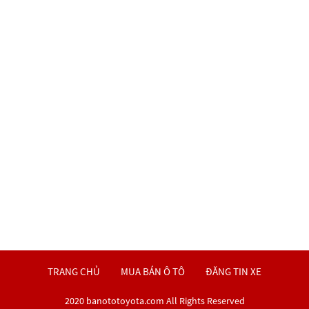
TRANG CHỦ
MUA BÁN Ô TÔ
ĐĂNG TIN XE
2020 banototoyota.com All Rights Reserved