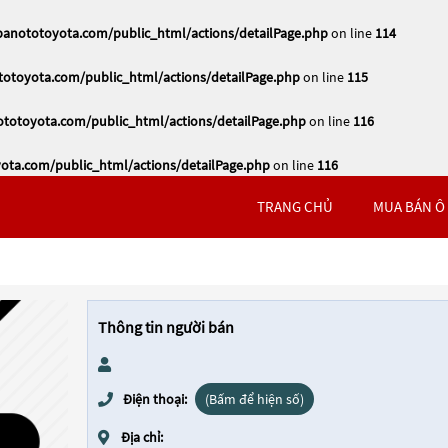
nototoyota.com/public_html/actions/detailPage.php
on line
114
toyota.com/public_html/actions/detailPage.php
on line
115
otoyota.com/public_html/actions/detailPage.php
on line
116
ta.com/public_html/actions/detailPage.php
on line
116
TRANG CHỦ
MUA BÁN Ô
Thông tin người bán
Điện thoại:
(Bấm để hiện số)
Địa chỉ: