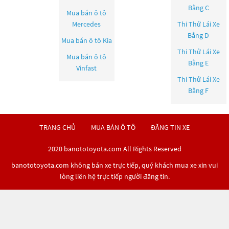
Bằng C
Mua bán ô tô
Mercedes
Thi Thử Lái Xe
Bằng D
Mua bán ô tô
Kia
Thi Thử Lái Xe
Mua bán ô tô
Bằng E
Vinfast
Thi Thử Lái Xe
Bằng F
TRANG CHỦ
MUA BÁN Ô TÔ
ĐĂNG TIN XE
2020 banototoyota.com All Rights Reserved
banototoyota.com không bán xe trực tiếp, quý khách mua xe xin vui
lòng liên hệ trực tiếp người đăng tin.