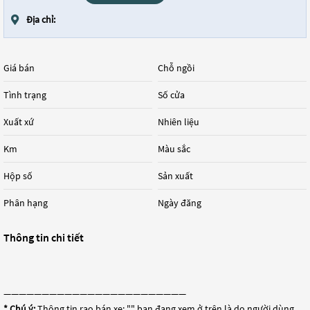
Địa chỉ:
Giá bán
Chỗ ngồi
Tình trạng
Số cửa
Xuất xứ
Nhiên liệu
Km
Màu sắc
Hộp số
Sản xuất
Phân hạng
Ngày đăng
Thông tin chi tiết
————————————————————————
* Chú ý:
Thông tin rao bán xe: "
" bạn đang xem ở trên là do người dùng