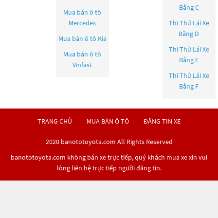
Bằng C
Mua bán ô tô
Mercedes
Thi Thử Lái Xe
Bằng D
Mua bán ô tô
Kia
Thi Thử Lái Xe
Mua bán ô tô
Bằng E
Vinfast
Thi Thử Lái Xe
Bằng F
TRANG CHỦ
MUA BÁN Ô TÔ
ĐĂNG TIN XE
2020 banototoyota.com All Rights Reserved
banototoyota.com không bán xe trực tiếp, quý khách mua xe xin vui
lòng liên hệ trực tiếp người đăng tin.