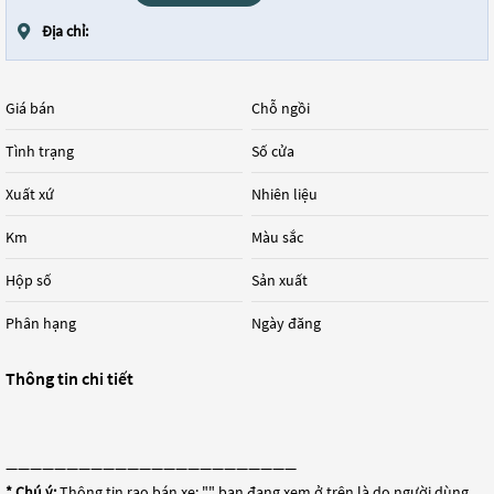
Địa chỉ:
Giá bán
Chỗ ngồi
Tình trạng
Số cửa
Xuất xứ
Nhiên liệu
Km
Màu sắc
Hộp số
Sản xuất
Phân hạng
Ngày đăng
Thông tin chi tiết
————————————————————————
* Chú ý:
Thông tin rao bán xe: "
" bạn đang xem ở trên là do người dùng