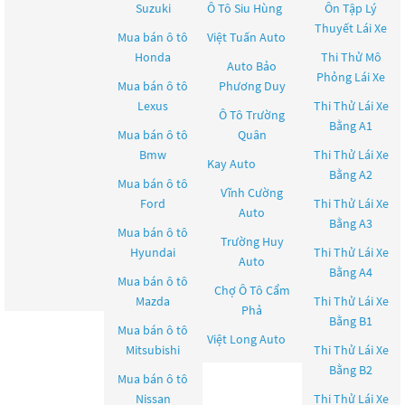
Suzuki
Ô Tô Siu Hùng
Ôn Tập Lý
Thuyết Lái Xe
Mua bán ô tô
Việt Tuấn Auto
Honda
Thi Thử Mô
Auto Bảo
Phỏng Lái Xe
Mua bán ô tô
Phương Duy
Lexus
Thi Thử Lái Xe
Ô Tô Trường
Bằng A1
Mua bán ô tô
Quân
Bmw
Thi Thử Lái Xe
Kay Auto
Bằng A2
Mua bán ô tô
Vĩnh Cường
Ford
Thi Thử Lái Xe
Auto
Bằng A3
Mua bán ô tô
Trường Huy
Hyundai
Thi Thử Lái Xe
Auto
Bằng A4
Mua bán ô tô
Chợ Ô Tô Cẩm
Mazda
Thi Thử Lái Xe
Phả
Bằng B1
Mua bán ô tô
Việt Long Auto
Mitsubishi
Thi Thử Lái Xe
Bằng B2
Mua bán ô tô
Nissan
Thi Thử Lái Xe