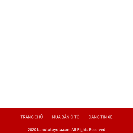
TRANG CHỦ
MUA BÁN Ô TÔ
ĐĂNG TIN XE
2020 banototoyota.com All Rights Reserved