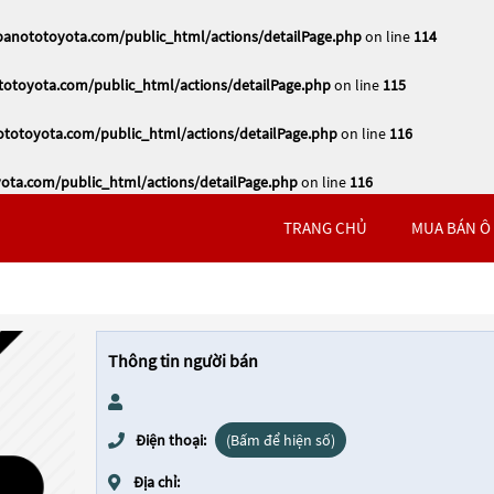
nototoyota.com/public_html/actions/detailPage.php
on line
114
toyota.com/public_html/actions/detailPage.php
on line
115
otoyota.com/public_html/actions/detailPage.php
on line
116
ta.com/public_html/actions/detailPage.php
on line
116
TRANG CHỦ
MUA BÁN Ô
Thông tin người bán
Điện thoại:
(Bấm để hiện số)
Địa chỉ: